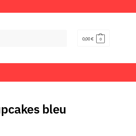
0,00
€
0
upcakes bleu