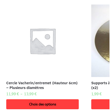
Cercle Vacherin/entremet (Hauteur 6cm)
Supports à 
– Plusieurs diamètres
(x2)
11,99
€
–
13,99
€
1,99
€
Choix des options