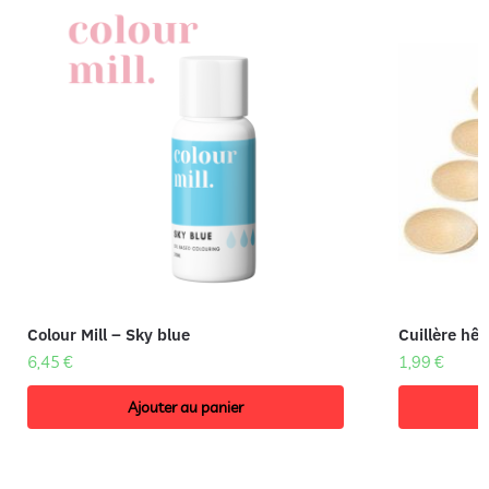
Colour Mill – Sky blue
Cuillère hê
6,45
€
1,99
€
Ajouter au panier