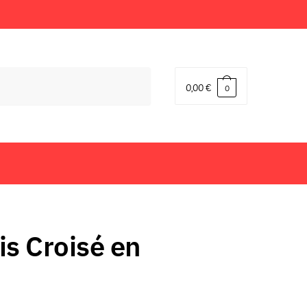
0,00
€
0
is Croisé en