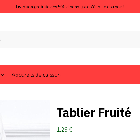
Livraison gratuite dès 50€ d’achat jusqu’à la fin du mois !
Appareils de cuisson
Tablier Fruité
1,29
€