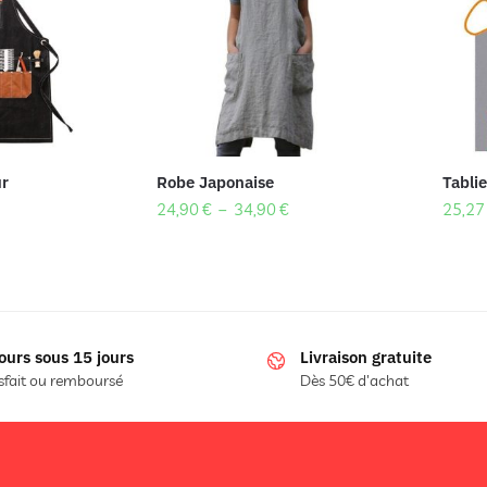
ur
Robe Japonaise
Tabli
24,90
€
–
34,90
€
25,2
ours sous 15 jours
Livraison gratuite
sfait ou remboursé
Dès 50€ d'achat