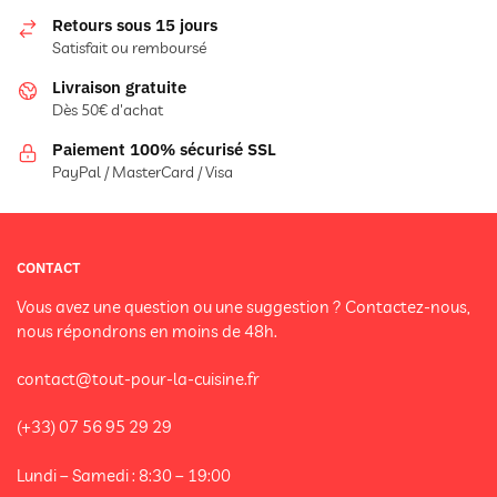
Retours sous 15 jours
Satisfait ou remboursé
Livraison gratuite
Dès 50€ d'achat
Paiement 100% sécurisé SSL
PayPal / MasterCard / Visa
CONTACT
Vous avez une question ou une suggestion ? Contactez-nous,
nous répondrons en moins de 48h.
contact@tout-pour-la-cuisine.fr
(+33) 07 56 95 29 29
Lundi – Samedi : 8:30 – 19:00