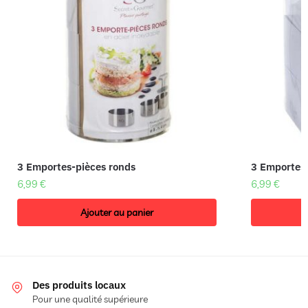
3 Emportes-pièces ronds
3 Emportes-
6,99
€
6,99
€
Ajouter au panier
Des produits locaux
Pour une qualité supérieure